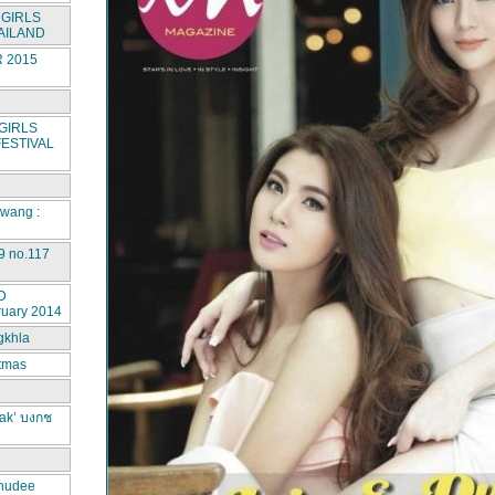
GIRLS
AILAND
 2015
GIRLS
ESTIVAL
rwang :
9 no.117
D
ruary 2014
gkhla
stmas
ak’ บงกช
hudee