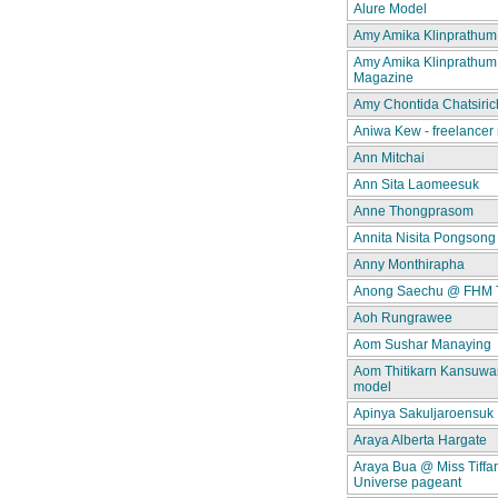
Alure Model
Amy Amika Klinprathum
Amy Amika Klinprathum
Magazine
Amy Chontida Chatsiric
Aniwa Kew - freelancer
Ann Mitchai
Ann Sita Laomeesuk
Anne Thongprasom
Annita Nisita Pongsong
Anny Monthirapha
Anong Saechu @ FHM 
Aoh Rungrawee
Aom Sushar Manaying
Aom Thitikarn Kansuwan
model
Apinya Sakuljaroensuk
Araya Alberta Hargate
Araya Bua @ Miss Tiffa
Universe pageant