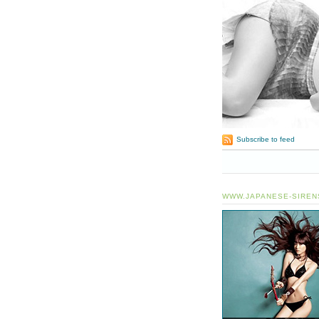
Subscribe to feed
WWW.JAPANESE-SIREN