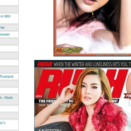
 in MIX
hai
 model
Thailand
 - Alure
ny’s