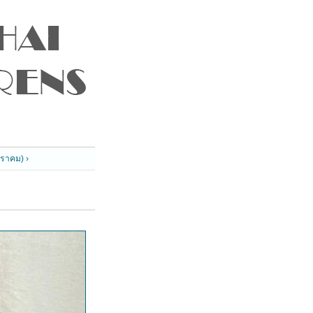
ิราคม) ›