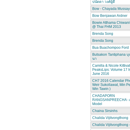
ปนัดดา วงศ์ผู้ดี
Bow - Chayada Mussay
Bow Benjawan Ardner
Bowie Atthama Chiwan
@ Thai FHM 2013
Brenda Song
Brenda Song
Bua Buachompoo Ford
Butsakon Tantiphana บุ
นา
Camilla & Nicole Kittiva
PeaksLips: Volume 17 I
June 2016
CH7 2016 Calendar Pho
Weir Sukollawat, Min P
Win Tawin )
CHADAPORN
RANGSANPREECHA - A
Model
Chaina Sirsinhs
Chalida Vijitvongthong
Chalida Vijitvongthong 