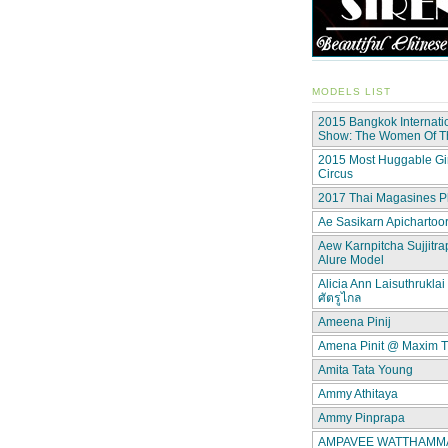
MODELS LIST
2015 Bangkok Internati
Show: The Women Of 
2015 Most Huggable Gir
Circus
2017 Thai Magasines P
Ae Sasikarn Apichartoor
Aew Karnpitcha Sujjitra
Alure Model
Alicia Ann Laisuthruklai 
ศัตรูไกล
Ameena Pinij
Amena Pinit @ Maxim T
Amita Tata Young
Ammy Athitaya
Ammy Pinprapa
AMPAVEE WATTHAMMAS