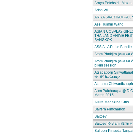
Araya Petchsiri - Maxim
Arisa Will
ARIYA SAARTIAM - Alur
Ase Huimin Wang
ASIAN COSPLAY GIRLS
THAILAND ANIME FEST
BANGKOK
ASSIA - A Petite Bundle
Atom Phakjira (อะตอม ภ
Atom Phakjira (อะตอม ภ
bikini session
Atsadaporn Siriwattana
พร สิริวัฒน์ธนกุล
Atthama Chiwanitchap
Aum Patcharapa @ DI
March 2015
A’lure Magazine Girls
Baifern Pimchanok
Baitoey
Baitoey R-Siam สุธีวัน ทว
Balloon-Pinsuda Tanpa