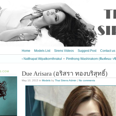
Home
Models List
Sirens Videos
Suggest Post
Contact us
‹ Natthapat Wipatkornthrakul
•
Pimthong Washirakom (พิมพ์ทอง วช
S.COM
Due Arisara (อริสรา ทองบริสุทธิ์)
May 10, 2015
in
Models
by
Thai Sirens Admin
|
No comments