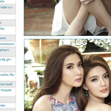
els
t ชนิดาภา
n
d Mo
hanon
ammahisorn
pinun (
ณัฐ ยูสา
sukha เข็ม
วจนานนท์
a Hargate
ndar