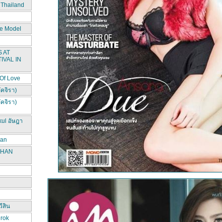
 Thailand
e Model
 AT
IVAL IN
 Of Love
ัคจิรา)
ัคจิรา)
kul อัษฎา
han
CHAN
ีสิน
irok