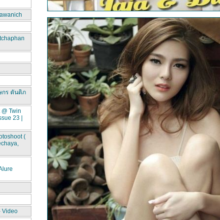
awanich
itchaphan
ษกร ตันติภ
t @ Twin
ssue 23 |
toshoot (
echaya,
lure
- Video