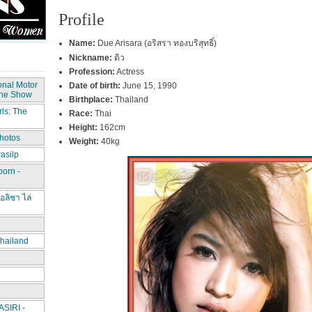
Profile
Name:
Due Arisara (อริสรา ทองบริสุทธิ์)
Nickname:
ดิว
Profession:
Actress
onal Motor
Date of birth:
June 15, 1990
The Show
Birthplace:
Thailand
ls: The
Race:
Thai
Height:
162cm
hotos
Weight:
40kg
asilp
porn -
อลิชา ไล่
hailand
IRI -