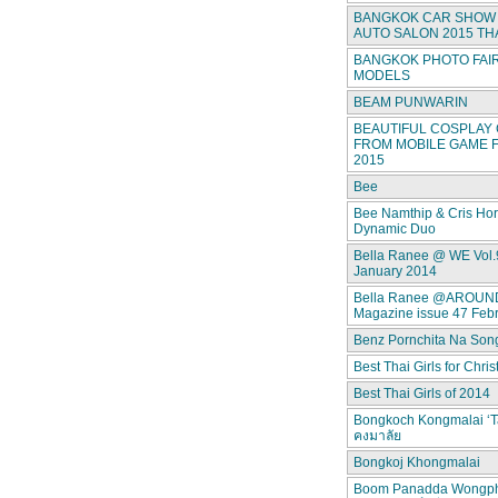
BANGKOK CAR SHOW 
AUTO SALON 2015 TH
BANGKOK PHOTO FAIR
MODELS
BEAM PUNWARIN
BEAUTIFUL COSPLAY 
FROM MOBILE GAME F
2015
Bee
Bee Namthip & Cris Ho
Dynamic Duo
Bella Ranee @ WE Vol.
January 2014
Bella Ranee @AROUN
Magazine issue 47 Feb
Benz Pornchita Na Son
Best Thai Girls for Chri
Best Thai Girls of 2014
Bongkoch Kongmalai ‘T
คงมาลัย
Bongkoj Khongmalai
Boom Panadda Wongp